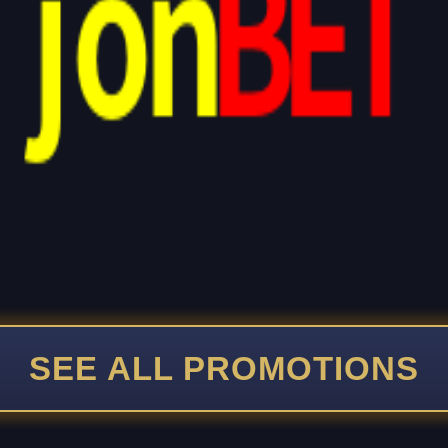
SEE ALL PROMOTIONS