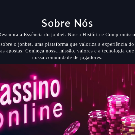
Sobre Nós
Descubra a Essência do jonbet: Nossa História e Compromisso
sobre o jonbet, uma plataforma que valoriza a experiência do
as apostas. Conheça nossa missão, valores e a tecnologia que
nossa comunidade de jogadores.