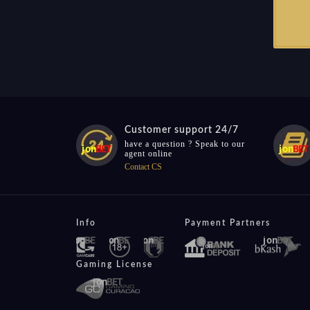
Customer support 24/7
have a question ? Speak to our
agent online
Contact CS
Info
Payment Partners
Gaming License