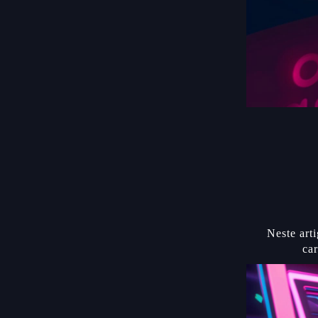
Neste art
car