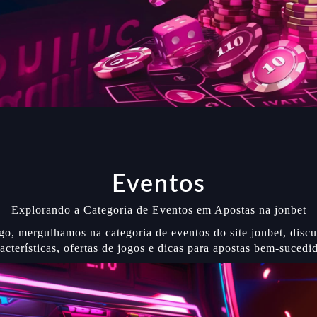
Eventos
Explorando a Categoria de Eventos em Apostas na jonbet
igo, mergulhamos na categoria de eventos do site jonbet, discu
acterísticas, ofertas de jogos e dicas para apostas bem-sucedi