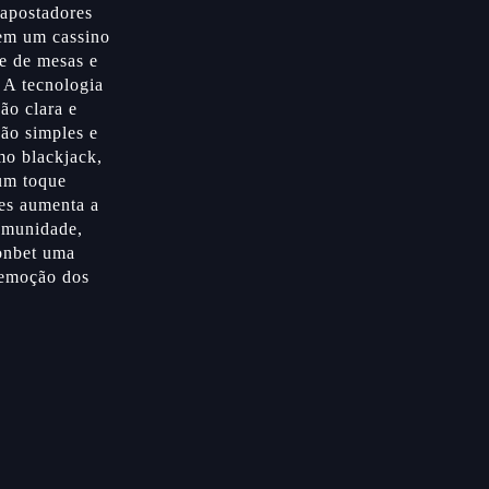
 apostadores
 em um cassino
de de mesas e
 A tecnologia
ão clara e
ção simples e
mo blackjack,
 um toque
res aumenta a
omunidade,
jonbet uma
 emoção dos