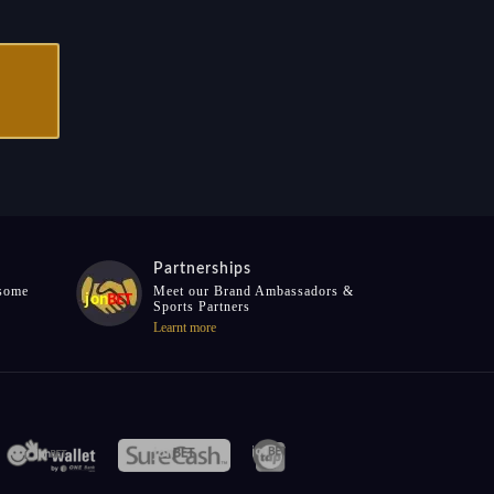
Partnerships
 some
Meet our Brand Ambassadors &
Sports Partners
Learnt more