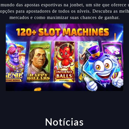
 mundo das apostas esportivas na jonbet, um site que oferece
opções para apostadores de todos os níveis. Descubra as melh
mercados e como maximizar suas chances de ganhar.
Notícias