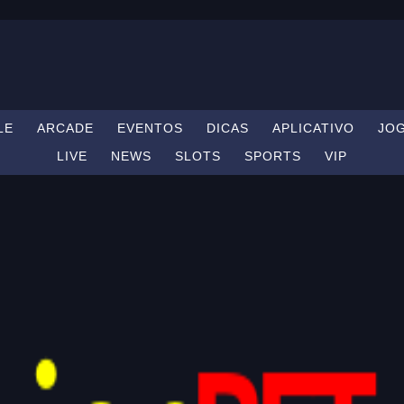
LE
ARCADE
EVENTOS
DICAS
APLICATIVO
JO
LIVE
NEWS
SLOTS
SPORTS
VIP