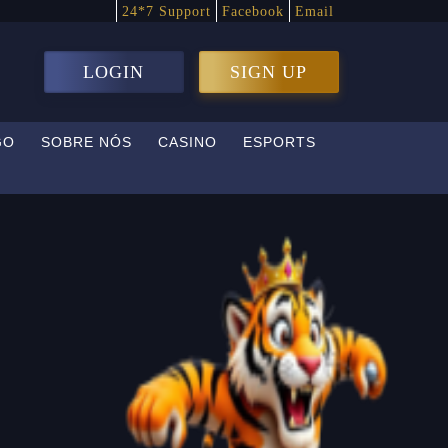
24*7 Support
Facebook
Email
LOGIN
SIGN UP
GO
SOBRE NÓS
CASINO
ESPORTS