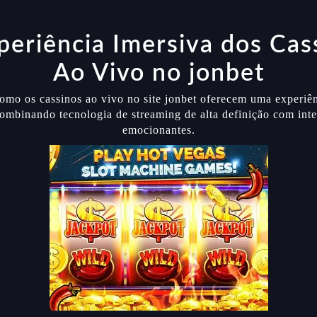
periência Imersiva dos Cas
Ao Vivo no jonbet
omo os cassinos ao vivo no site jonbet oferecem uma experiên
ombinando tecnologia de streaming de alta definição com inte
emocionantes.