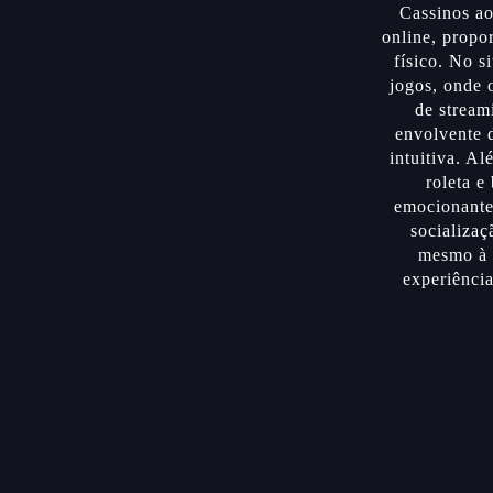
Cassinos ao
online, propo
físico. No s
jogos, onde 
de stream
envolvente d
intuitiva. A
roleta e
emocionante 
socializa
mesmo à d
experiênci