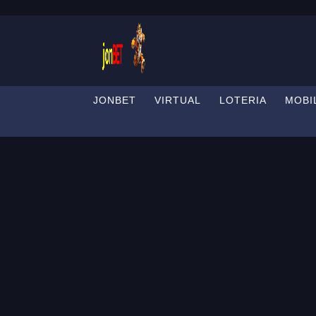
JONBET
VIRTUAL
LOTERIA
MOBI