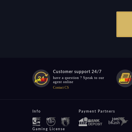
Customer support 24/7
have a question ? Speak to our
agent online
Contact CS
Info
Payment Partners
Gaming License