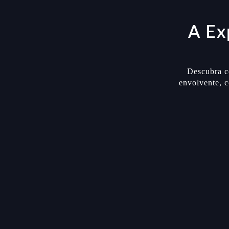
A Ex
Descubra c
envolvente, c