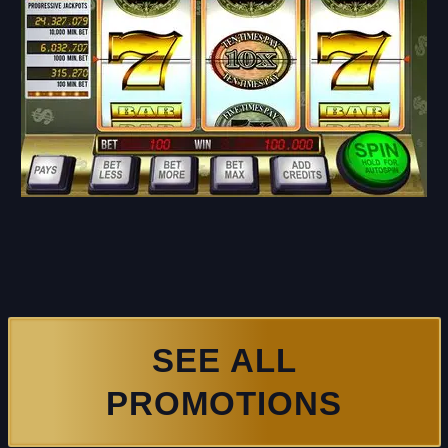
SEE ALL
PROMOTIONS