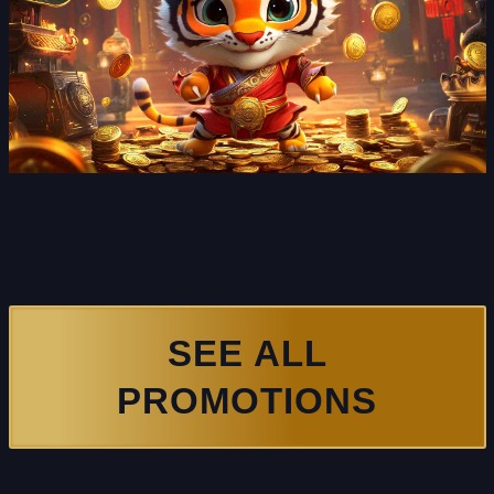
SEE ALL
PROMOTIONS