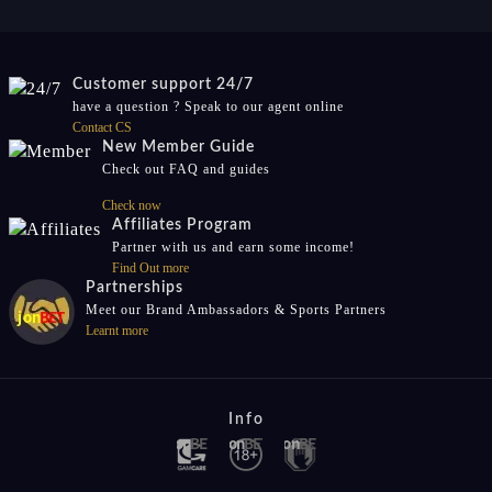
Customer support 24/7
have a question ? Speak to our agent online
Contact CS
New Member Guide
Check out FAQ and guides
Check now
Affiliates Program
Partner with us and earn some income!
Find Out more
Partnerships
Meet our Brand Ambassadors & Sports Partners
Learnt more
Info