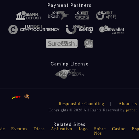
Payment Partners
Gaming License
Responsible Gambling
About us
Copyrights © 2026 All Rights Reserved by
jonbet
Related Sites
ade
Eventos
Dicas
Aplicativo
Jogo
Sobre
Casino
Esp
Nós