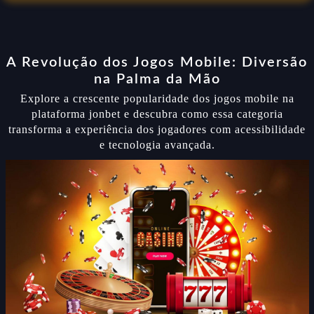
A Revolução dos Jogos Mobile: Diversão
na Palma da Mão
Explore a crescente popularidade dos jogos mobile na
plataforma jonbet e descubra como essa categoria
transforma a experiência dos jogadores com acessibilidade
e tecnologia avançada.