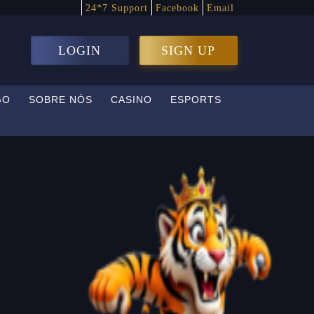
24*7 Support
Facebook
Email
LOGIN
SIGN UP
GO
SOBRE NÓS
CASINO
ESPORTS