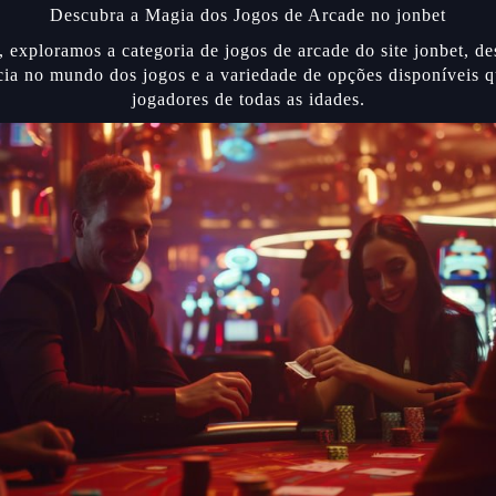
Descubra a Magia dos Jogos de Arcade no jonbet
, exploramos a categoria de jogos de arcade do site jonbet, d
ia no mundo dos jogos e a variedade de opções disponíveis 
jogadores de todas as idades.