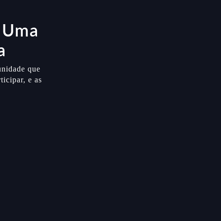
: Uma
a
tunidade que
icipar, e as