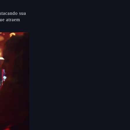
estacando sua
que atraem