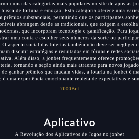
ornou uma das categorias mais populares no site de apostas jo
 busca de fortuna e emoção. Esta categoria oferece uma varie
 prêmios substanciais, permitindo que os participantes sonh
poníveis abrangem desde as tradicionais, que exigem a escolh
modernas, que incorporam tecnologia e gamificação. Para jogar
trar uma conta e escolher seus números da sorte ou participar
 O aspecto social das loterias também não deve ser negligenc
mam discutir estratégias e resultados em fóruns e redes sociai
ativa. Além disso, a jonbet frequentemente oferece promoçõe
oteria, tornando a seção ainda mais atraente para novos jogad
e de ganhar prêmios que mudam vidas, a lotaria na jonbet é m
; é uma experiência emocionante repleta de expectativas e so
7000Bet
Aplicativo
A Revolução dos Aplicativos de Jogos no jonbet