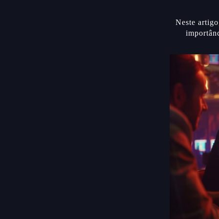
Neste artigo
importânc