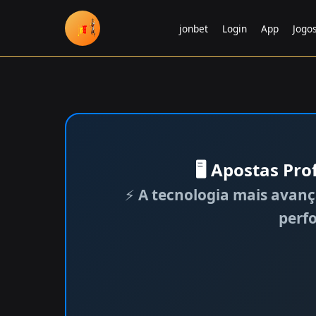
jonbet
Login
App
Jogo
🖥 Apostas Pro
⚡
A tecnologia mais avanç
perf