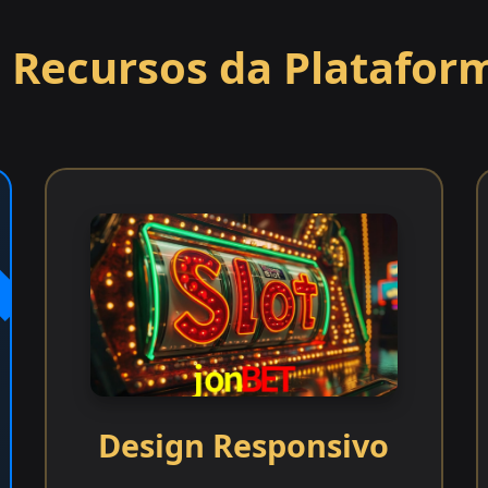
️ Recursos da Platafor
Design Responsivo