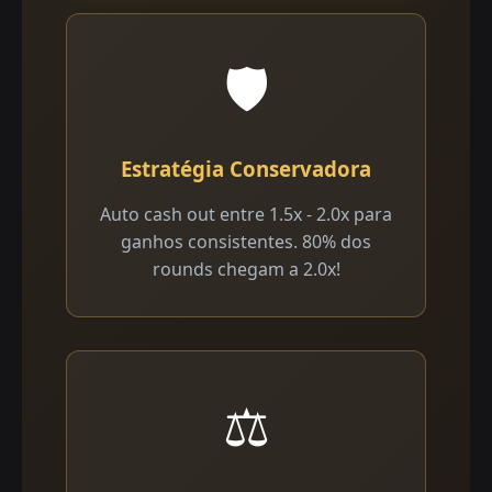
🛡️
Estratégia Conservadora
Auto cash out entre 1.5x - 2.0x para
ganhos consistentes. 80% dos
rounds chegam a 2.0x!
⚖️