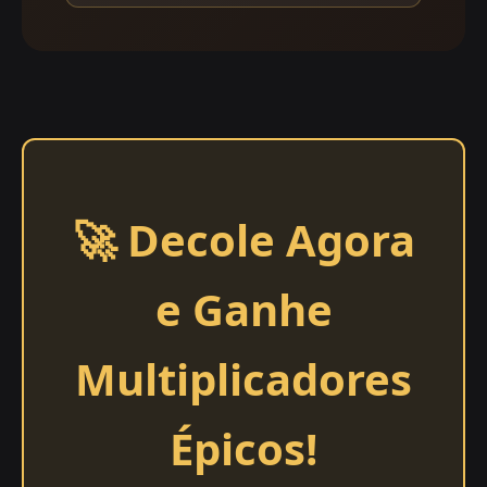
🚀 Decole Agora
e Ganhe
Multiplicadores
Épicos!