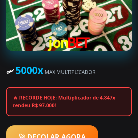
5000x
🛩️
MAX MULTIPLICADOR
🔥
RECORDE HOJE:
Multiplicador de 4.847x
rendeu R$ 97.000!
🚀 DECOLAR AGORA