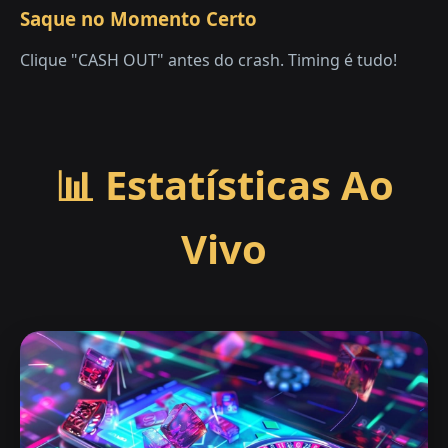
Saque no Momento Certo
Clique "CASH OUT" antes do crash. Timing é tudo!
📊 Estatísticas Ao
Vivo