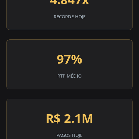
RECORDE HOJE
97%
RTP MÉDIO
R$ 2.1M
PAGOS HOJE