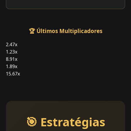
🏆 Últimos Multiplicadores
2.47x
1.23x
8.91x
1.89x
15.67x
🎯 Estratégias