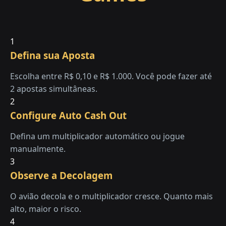
1
Defina sua Aposta
Escolha entre R$ 0,10 e R$ 1.000. Você pode fazer até
2 apostas simultâneas.
2
Configure Auto Cash Out
Defina um multiplicador automático ou jogue
manualmente.
3
Observe a Decolagem
O avião decola e o multiplicador cresce. Quanto mais
alto, maior o risco.
4