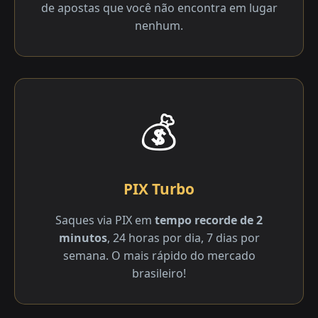
de apostas que você não encontra em lugar
nenhum.
💰
PIX Turbo
Saques via PIX em
tempo recorde de 2
minutos
, 24 horas por dia, 7 dias por
semana. O mais rápido do mercado
brasileiro!