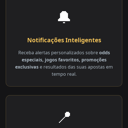
🔔
Notificações Inteligentes
Receba alertas personalizados sobre
odds
especiais, jogos favoritos, promoções
exclusivas
e resultados das suas apostas em
tempo real.
📍