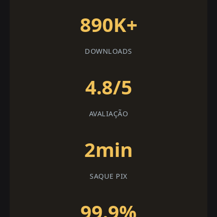
890K+
DOWNLOADS
4.8/5
AVALIAÇÃO
2min
SAQUE PIX
99.9%