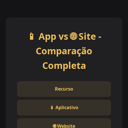
📱 App vs 🌐 Site -
Comparação
Completa
Recurso
📱 Aplicativo
🌐 Website