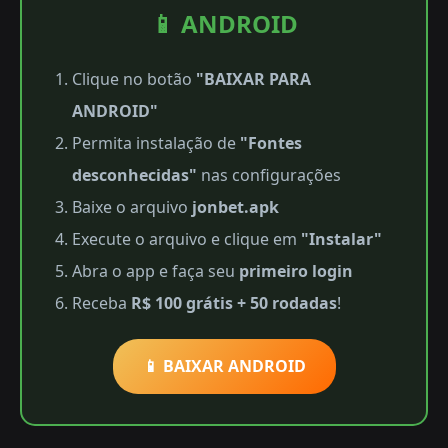
📱 ANDROID
Clique no botão
"BAIXAR PARA
ANDROID"
Permita instalação de
"Fontes
desconhecidas"
nas configurações
Baixe o arquivo
jonbet.apk
Execute o arquivo e clique em
"Instalar"
Abra o app e faça seu
primeiro login
Receba
R$ 100 grátis + 50 rodadas
!
📱 BAIXAR ANDROID