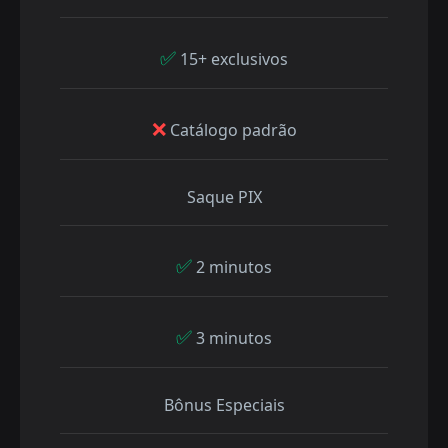
✅
15+ exclusivos
❌
Catálogo padrão
Saque PIX
✅
2 minutos
✅
3 minutos
Bônus Especiais