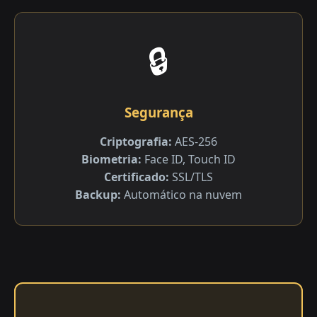
🔒
Segurança
Criptografia:
AES-256
Biometria:
Face ID, Touch ID
Certificado:
SSL/TLS
Backup:
Automático na nuvem