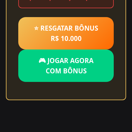
⭐ RESGATAR BÔNUS
R$ 10.000
🎮 JOGAR AGORA
COM BÔNUS