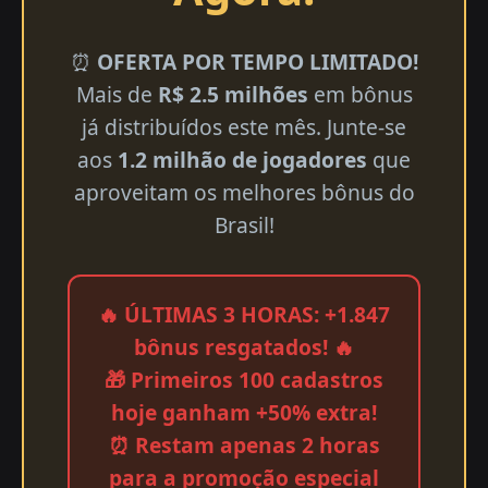
⏰
OFERTA POR TEMPO LIMITADO!
Mais de
R$ 2.5 milhões
em bônus
já distribuídos este mês. Junte-se
aos
1.2 milhão de jogadores
que
aproveitam os melhores bônus do
Brasil!
🔥 ÚLTIMAS 3 HORAS: +1.847
bônus resgatados! 🔥
🎁 Primeiros 100 cadastros
hoje ganham +50% extra!
⏰ Restam apenas 2 horas
para a promoção especial