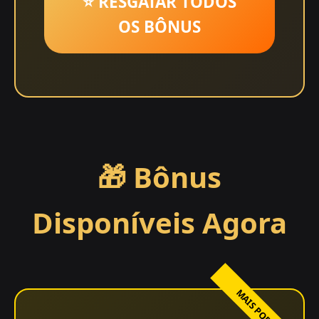
⭐ RESGATAR TODOS
OS BÔNUS
🎁 Bônus
Disponíveis Agora