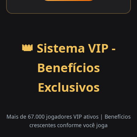
👑 Sistema VIP -
Benefícios
Exclusivos
Mais de 67.000 jogadores VIP ativos | Benefícios
crescentes conforme você joga