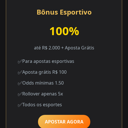
Bônus Esportivo
100%
até R$ 2.000 + Aposta Grátis
Para apostas esportivas
Aposta grátis R$ 100
Odds mínimas 1.50
Rollover apenas 5x
Todos os esportes
APOSTAR AGORA