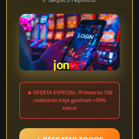
🔥
OFERTA ESPECIAL:
Primeiros 100
cadastros hoje ganham +50%
extra!