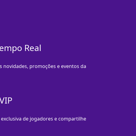
Tempo Real
as novidades, promoções e eventos da
VIP
exclusiva de jogadores e compartilhe