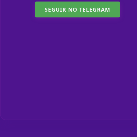
SEGUIR NO TELEGRAM