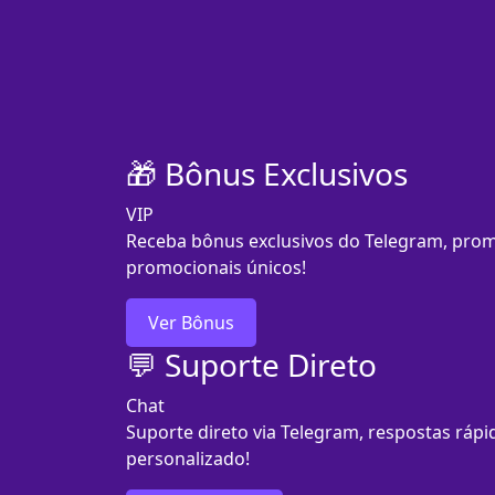
🎁 Bônus Exclusivos
VIP
Receba bônus exclusivos do Telegram, prom
promocionais únicos!
Ver Bônus
💬 Suporte Direto
Chat
Suporte direto via Telegram, respostas ráp
personalizado!