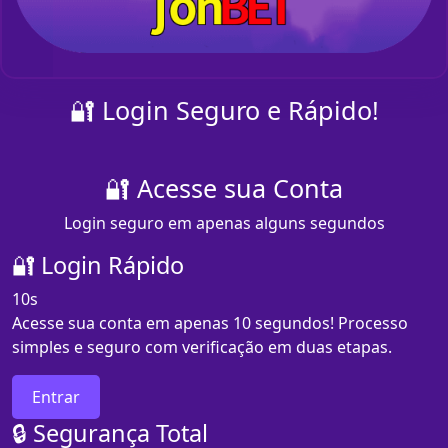
🔐 Login Seguro e Rápido!
🔐 Acesse sua Conta
Login seguro em apenas alguns segundos
🔐 Login Rápido
10s
Acesse sua conta em apenas 10 segundos! Processo
simples e seguro com verificação em duas etapas.
Entrar
🔒 Segurança Total