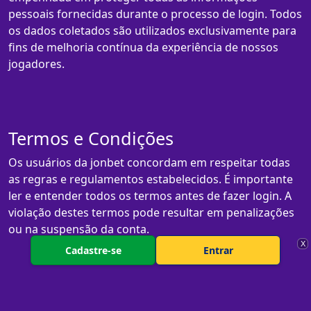
pessoais fornecidas durante o processo de login. Todos
os dados coletados são utilizados exclusivamente para
fins de melhoria contínua da experiência de nossos
jogadores.
Termos e Condições
Os usuários da jonbet concordam em respeitar todas
as regras e regulamentos estabelecidos. É importante
ler e entender todos os termos antes de fazer login. A
violação destes termos pode resultar em penalizações
ou na suspensão da conta.
X
Cadastre-se
Entrar