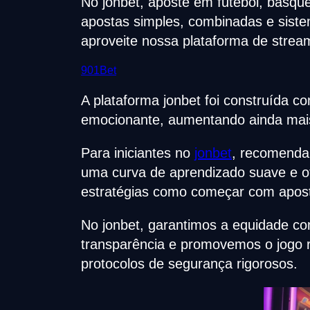
No jonbet, aposte em futebol, basquet
apostas simples, combinadas e siste
aproveite nossa plataforma de strea
901Bet
A plataforma jonbet foi construída c
emocionante, aumentando ainda mais 
Para iniciantes no
jonbet
, recomendam
uma curva de aprendizado suave e o
estratégias como começar com apost
No jonbet, garantimos a equidade 
transparência e promovemos o jogo 
protocolos de segurança rigorosos.