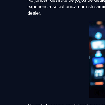
No jonbet, desfrute de jogos de deale
experiência social única com stream
dealer.