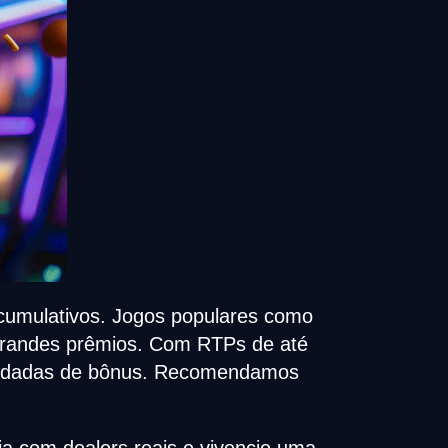
acumulativos. Jogos populares como
e grandes prêmios. Com RTPs de até
rodadas de bônus. Recomendamos