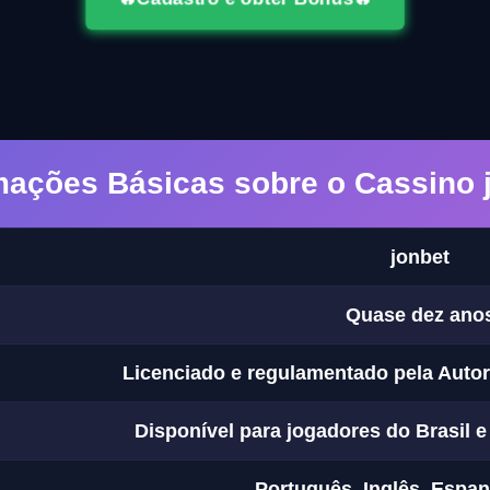
mações Básicas sobre o Cassino 
jonbet
Quase dez ano
Licenciado e regulamentado pela Autor
Disponível para jogadores do Brasil e
Português, Inglês, Espan