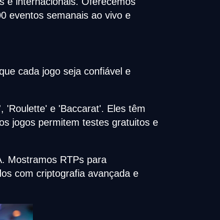
os e internacionais. Oferecemos
00 eventos semanais ao vivo e
que cada jogo seja confiável e
'Roulette' e 'Baccarat'. Eles têm
 jogos permitem testes gratuitos e
RA. Mostramos RTPs para
os com criptografia avançada e