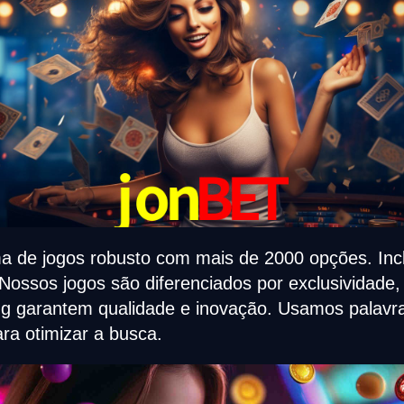
a de jogos robusto com mais de 2000 opções. Inc
Nossos jogos são diferenciados por exclusividade
g garantem qualidade e inovação. Usamos palavras
ara otimizar a busca.