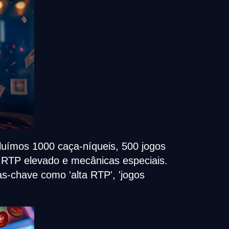
luímos 1000 caça-níqueis, 500 jogos
, RTP elevado e mecânicas especiais.
-chave como 'alta RTP', 'jogos