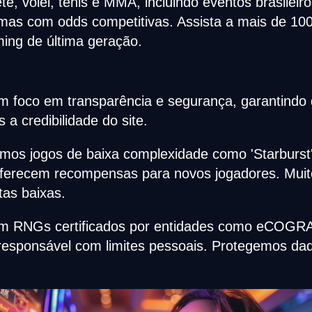
e, vôlei, tênis e MMA, incluindo eventos brasileir
mas com odds competitivas. Assista a mais de 10
ming de última geração.
om foco em transparência e segurança, garantindo 
a credibilidade do site.
os jogos de baixa complexidade como 'Starburst', 
ferecem recompensas para novos jogadores. Muitos
as baixas.
com RNGs certificados por entidades como eCOG
responsável com limites pessoais. Protegemos dad