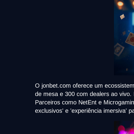
O jonbet.com oferece um ecossistem
de mesa e 300 com dealers ao vivo. 
Parceiros como NetEnt e Microgamin
exclusivos' e 'experiência imersiva' p