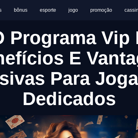
s
bônus
esporte
jogo
promoção
cassi
O Programa Vip 
nefícios E Vant
sivas Para Jog
Dedicados