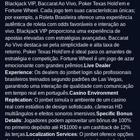
Blackjack VIP, Baccarat Ao Vivo, Poker Texas Hold'em e
Fortune Wheel. Cada jogo tem suas características únicas;
por exemplo, a Roleta Brasileira oferece uma experiência
autêntica de roleta com odds favoráveis e interação ao
vivo. Blackjack VIP proporciona uma experiência de
apostas elevadas com estratégias avançadas. Baccarat
Ao Vivo destaca-se pela simplicidade e alta taxa de
retorno. Poker Texas Hold'em é ideal para os amantes de
estratégia e competição. Fortune Wheel é um jogo de azar
emocionante com grandes prêmios.
Live Dealer
Experience
: Os dealers do jonbet login são profissionais
brasileiros treinados segundo padrões de Las Vegas,
garantindo uma interação de qualidade com comunicação
em tempo real em português.
Casino Environment
Replication
: O jonbet simula o ambiente de um casino
real com estúdios de design sofisticado, câmeras HD
multiângulos e efeitos sonoros imersivos.
Specific Bonus
Details
: Jogadores podem aproveitar um bônus de 100%
no primeiro depósito até R$1000 e um cashback de 12%
às terças.
Localization Services
: O jonbet oferece opções